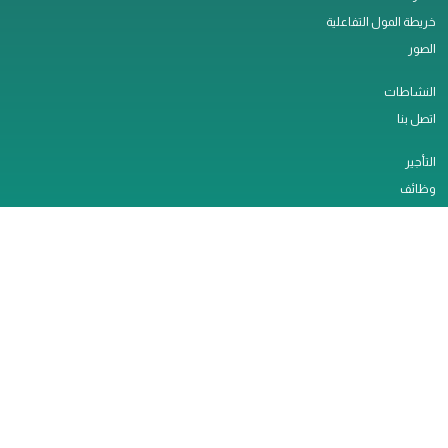
خريطة المول التفاعلية
الصور
النشاطات
اتصل بنا
التأجير
وظائف
الخدمات
سياسة الخصوصية
ملاحظات العملاء
تصريح العمل
مارينا مول © 2026