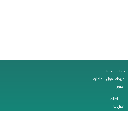
معلومات عنا
خريطة المول التفاعلية
الصور
النشاطات
اتصل بنا
التأجير
وظائف