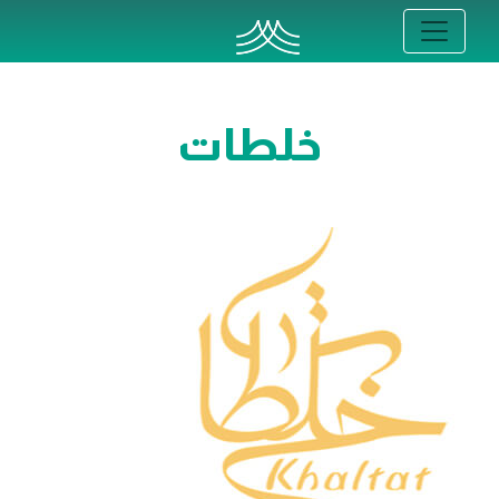
خلطات