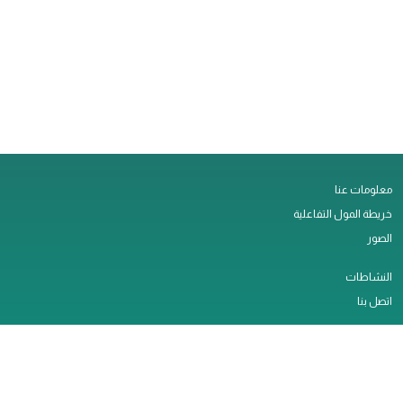
معلومات عنا
خريطة المول التفاعلية
الصور
النشاطات
اتصل بنا
التأجير
وظائف