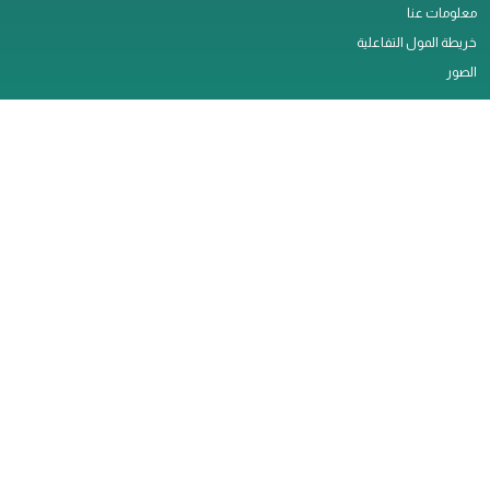
معلومات عنا
خريطة المول التفاعلية
الصور
النشاطات
اتصل بنا
التأجير
وظائف
الخدمات
سياسة الخصوصية
ملاحظات العملاء
تصريح العمل