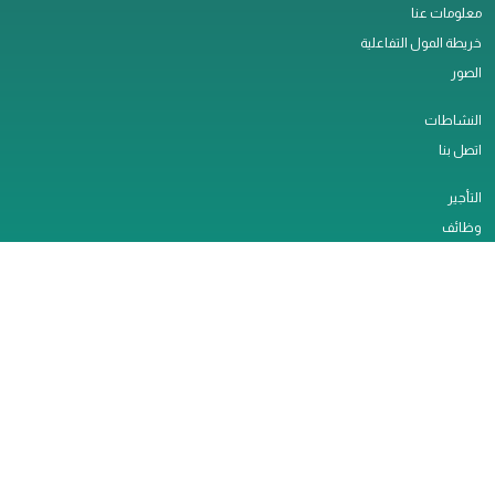
معلومات عنا
خريطة المول التفاعلية
الصور
النشاطات
اتصل بنا
التأجير
وظائف
الخدمات
سياسة الخصوصية
ملاحظات العملاء
تصريح العمل