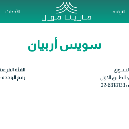
الترفيه
الأحداث
سويس أربيان
لتسوق
الفئة الفرعي
:
الطابق الاول
رقم الوحدة:
:
02-6818133