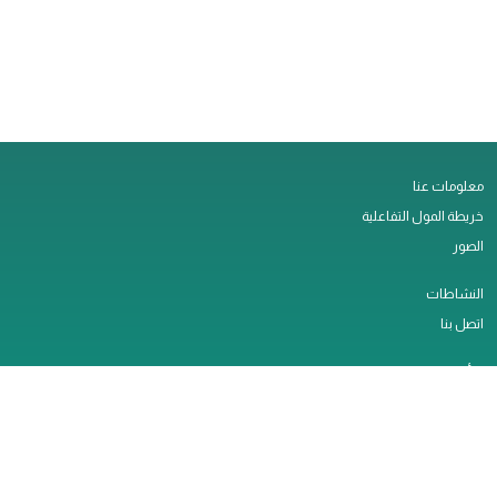
معلومات عنا
خريطة المول التفاعلية
الصور
النشاطات
اتصل بنا
التأجير
وظائف
الخدمات
سياسة الخصوصية