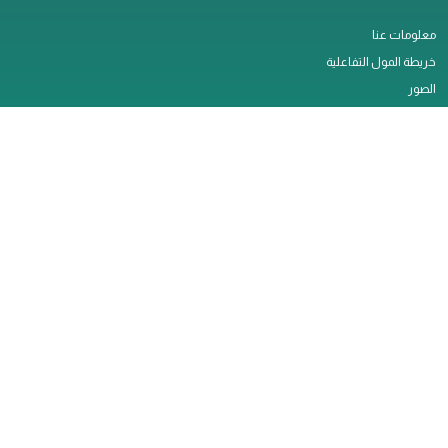
معلومات عنا
خريطة المول التفاعلية
الصور
النشاطات
اتصل بنا
التأجير
وظائف
الخدمات
سياسة الخصوصية
ملاحظات العملاء
تصريح العمل