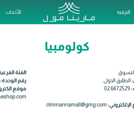
الترفيه
الأحداث
كولومبيا
لتسوق
الفئة الفرعي
:
الطابق الاول
رقم الوحدة:
:
02 6672529
موقع الكترو
aeshop.com/
الإلكتروني:
clmmarinamall@gmg.com