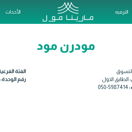
الترفيه
الأحداث
مودرن مود
لتسوق
الفئة الفرعي
:
الطابق الاول
رقم الوحدة:
:
050-5987414