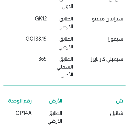
الاول
سيرابيان ميلانو
الطابق
GK12
الارضي
سيفورا
الطابق
GC18&19
الارضي
سيمبلي كار بايرز
الطابق
369
السفلي
الأدنى
ش
الأرض
رقم الوحدة
شانيل
الطابق
GP14A
الارضي