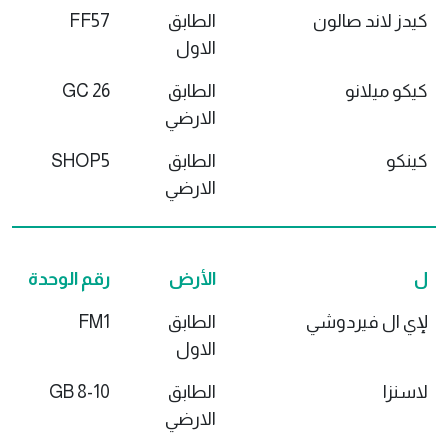
كيدز لاند صالون
الطابق
FF57
الاول
كيكو ميلانو
الطابق
GC 26
الارضي
كينكو
الطابق
SHOP5
الارضي
ل
الأرض
رقم الوحدة
لإي ال فيردوشي
الطابق
FM1
الاول
لاسنزا
الطابق
GB 8-10
الارضي