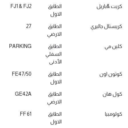
كريت &باريل
الطابق
FJ1 & FJ2
الاول
كريستال جاليري
الطابق
27
الارضي
كلين مي
الطابق
PARKING
السفلي
الأدنى
كوتون اون
الطابق
FE47/50
الاول
كول هان
الطابق
GE42A
الارضي
كولومبيا
الطابق
FF 61
الاول