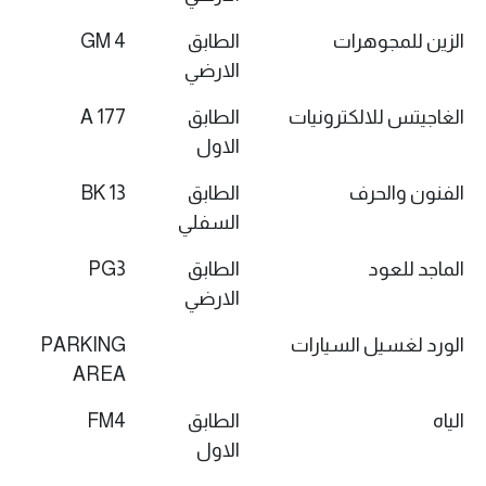
الزين للمجوهرات
الطابق
GM 4
الارضي
الغاجيتس للالكترونيات
الطابق
177 A
الاول
الفنون والحرف
الطابق
BK 13
السفلي
الماجد للعود
الطابق
PG3
الارضي
الورد لغسيل السيارات
PARKING
AREA
الياه
الطابق
FM4
الاول