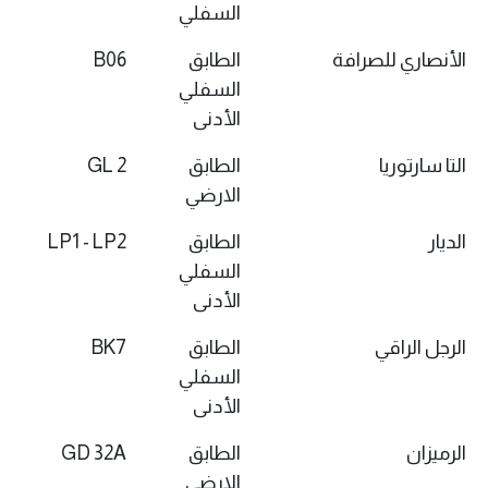
السفلي
الأنصاري للصرافة
الطابق
B06
السفلي
الأدنى
التا سارتوريا
الطابق
GL 2
الارضي
الديار
الطابق
LP1 - LP2
السفلي
الأدنى
الرجل الراقي
الطابق
BK7
السفلي
الأدنى
الرميزان
الطابق
GD 32A
الارضي