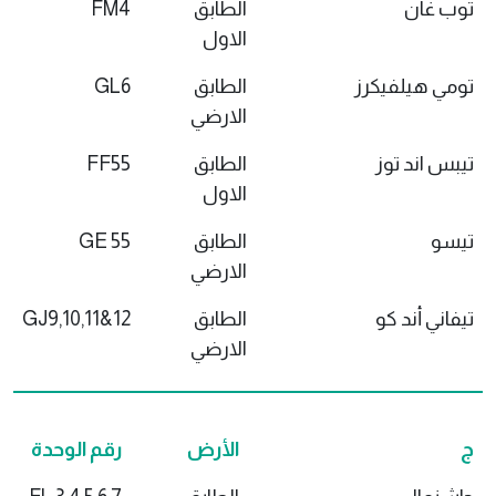
توب غان
الطابق
FM4
الاول
تومي هيلفيكرز
الطابق
GL6
الارضي
تيبس اند توز
الطابق
FF55
الاول
تيسو
الطابق
GE 55
الارضي
تيفاني أند كو
الطابق
GJ9,10,11&12
الارضي
ج
الأرض
رقم الوحدة