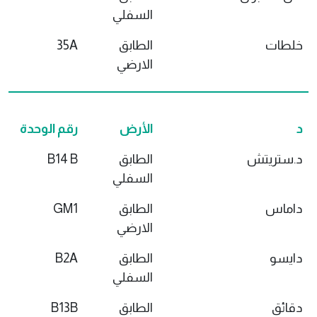
السفلي
خلطات
الطابق
35A
الارضي
د
الأرض
رقم الوحدة
د.ستريتش
الطابق
B14 B
السفلي
داماس
الطابق
GM1
الارضي
دايسو
الطابق
B2A
السفلي
دقائق
الطابق
B13B