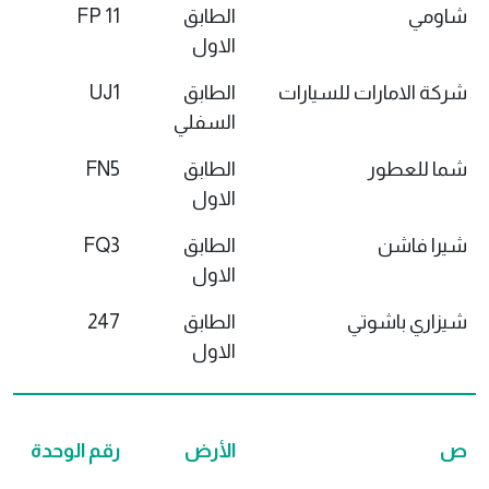
شاومي
الطابق
FP 11
الاول
شركة الامارات للسيارات
الطابق
UJ1
السفلي
شما للعطور
الطابق
FN5
الاول
شيرا فاشن
الطابق
FQ3
الاول
شيزاري باشوتي
الطابق
247
الاول
ص
الأرض
رقم الوحدة