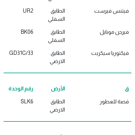
فيتنس فيرست
الطابق
UR2
السفلي
فيرجن موبايل
الطابق
BK06
السفلي
فيكتوريا سيكريت
الطابق
GD31C/33
الارضي
ق
الأرض
رقم الوحدة
قصة للعطور
الطابق
SLK6
الارضي