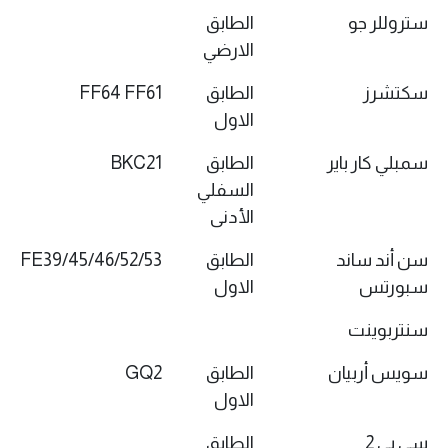
ستروللر جو
الطابق
الارضي
سكتشرز
الطابق
FF64 FF61
الاول
سمبلي كار باير
الطابق
BKC21
السفلي
الأدنى
سن أند ساند
الطابق
FE39/45/46/52/53
سبورتس
الاول
سنتربوينت
سويس أربيان
الطابق
GQ2
الاول
سي بي 2
الطابق