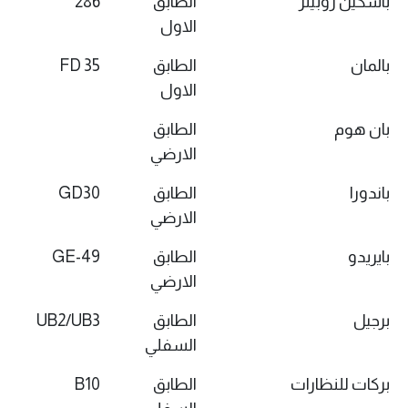
باسكين روبينز
الطابق
286
الاول
بالمان
الطابق
FD 35
الاول
بان هوم
الطابق
الارضي
باندورا
الطابق
GD30
الارضي
بايريدو
الطابق
GE-49
الارضي
برجيل
الطابق
UB2/UB3
السفلي
بركات للنظارات
الطابق
B10