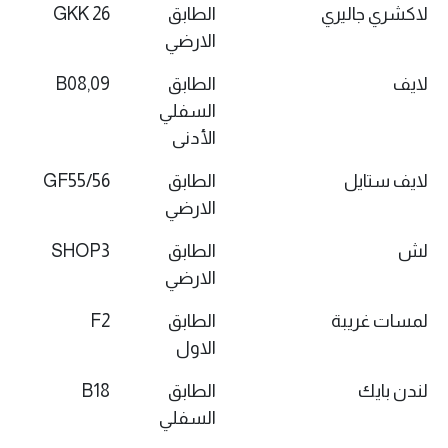
لاكشري جاليري
الطابق
GKK 26
الارضي
لايف
الطابق
B08,09
السفلي
الأدنى
لايف ستايل
الطابق
GF55/56
الارضي
لش
الطابق
SHOP3
الارضي
لمسات غريبة
الطابق
F2
الاول
لندن بايك
الطابق
B18
السفلي