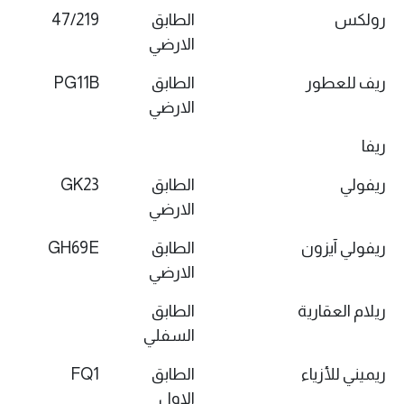
رولكس
الطابق
47/219
الارضي
ريف للعطور
الطابق
PG11B
الارضي
ريفا
ريفولي
الطابق
GK23
الارضي
ريفولي آيزون
الطابق
GH69E
الارضي
ريلام العقارية​
الطابق
السفلي
ريميني للأزياء
الطابق
FQ1
الاول