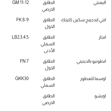
اليفنتي
الطابق
GM 11-12
الارضي
انتي ايدجينج سكين كلينك
الطابق
FK 8-9
الاول
انجاز
الطابق
LB2,3,4,5
السفلي
الأدنى
انطونيو بالدينيني
الطابق
FN 7
الاول
اوسما للعطور
الطابق
GKK30
السفلي
اويشو
الطابق
الارضي