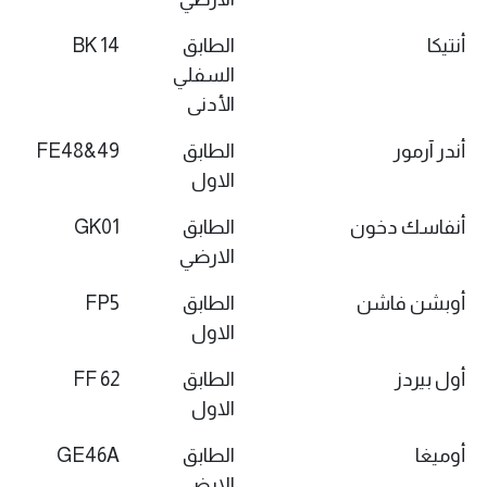
أنتيكا
الطابق
BK 14
السفلي
الأدنى
أندر آرمور
الطابق
FE48&49
الاول
أنفاسك دخون
الطابق
GK01
الارضي
أوبشن فاشن
الطابق
FP5
الاول
أول بيردز
الطابق
FF 62
الاول
أوميغا
الطابق
GE46A
الارضي