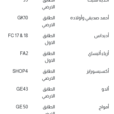
أحذية شيك
الطابق
39
الارضي
أحمد صديقي وأولاده
الطابق
GK10
الارضي
أديداس
الطابق
FC 17 & 18
الاول
أزياء أليساي
الطابق
FA2
الاول
أكسيسورايز
الطابق
SHOP4
الارضي
ألدو
الطابق
GE43
الارضي
أمواج
الطابق
GE 50
الارضي