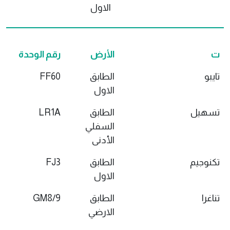
الاول
ت
الأرض
رقم الوحدة
تايبو
الطابق
FF60
الاول
تسهيل
الطابق
LR1A
السفلي
الأدنى
تكنوجيم
الطابق
FJ3
الاول
تناغرا
الطابق
GM8/9
الارضي