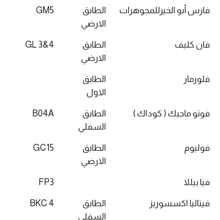
فارس أبو الخيرللمجوهرات
الطابق
GM5
الارضي
فان كليف
الطابق
GL 3&4
الارضي
فلورمار
الطابق
الاول
فوتو ماجيك ( كوداك )
الطابق
B04A
السفلي
فوليوم
الطابق
GC15
الارضي
فيا بيللا
FP3
فيتاليا اكسسوريز
الطابق
BKC 4
السفلي