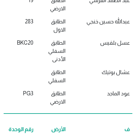
عبد الصمد القرشي
الطابق
19
الارضي
عبدالله حسين خنجي
الطابق
283
الاول
عسل بلقيس
الطابق
BKC20
السفلي
الأدنى
عشال بوتيك
الطابق
السفلي
عود الماجد
الطابق
PG3
الارضي
ف
الأرض
رقم الوحدة