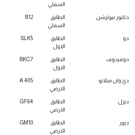
السفلي
دكتور نيوترشن
الطابق
B12
السفلي
دو
الطابق
SLK5
الاول
دوفيدوف
الطابق
BKC7
الاول
دي وان ميلانو
الطابق
405 A
الارضي
ديزل
الطابق
GF64
الارضي
ديور
الطابق
GM10
الارضي