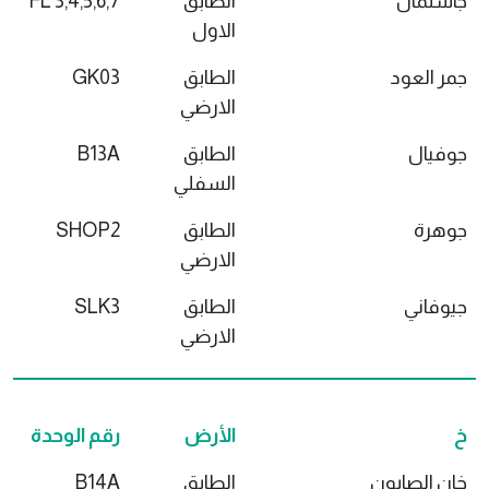
جاشنمال
الطابق
FL 3,4,5,6,7
الاول
جمر العود
الطابق
GK03
الارضي
جوفيال
الطابق
B13A
السفلي
جوهرة
الطابق
SHOP2
الارضي
جيوفاني
الطابق
SLK3
الارضي
خ
الأرض
رقم الوحدة
خان الصابون
الطابق
B14A