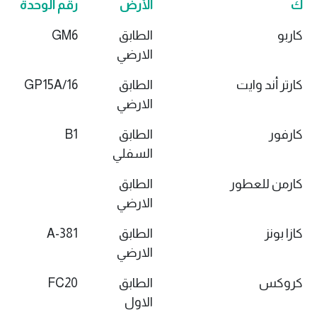
ك
الأرض
رقم الوحدة
كاربو
الطابق
GM6
الارضي
كارتر أند وايت
الطابق
GP15A/16
الارضي
كارفور
الطابق
B1
السفلي
كارمن للعطور
الطابق
الارضي
كازا بونز
الطابق
381-A
الارضي
كروكس
الطابق
FC20
الاول