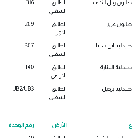
صالون رجل الكهف
الطابق
B16
السفلي
صالون عزيز
الطابق
209
الاول
صيدلية ابن سينا
الطابق
B07
السفلي
صيدلية المنارة
الطابق
140
الارضي
صيدلية برجيل
الطابق
UB2/UB3
السفلي
ع
الأرض
رقم الوحدة