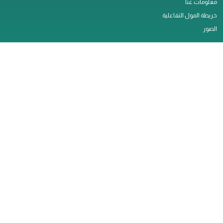
معلومات عنا
خريطة المول التفاعلية
الصور
النشاطات
اتصل بنا
التأجير
وظائف
الخدمات
سياسة الخصوصية
ملاحظات العملاء
تصريح العمل
مارينا مول © 2026