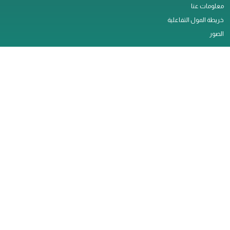
معلومات عنا
خريطة المول التفاعلية
الصور
النشاطات
اتصل بنا
التأجير
وظائف
الخدمات
سياسة الخصوصية
ملاحظات العملاء
تصريح العمل