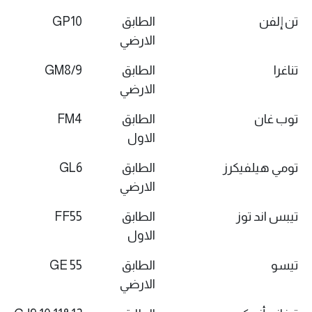
تن إلفن
الطابق
GP10
الارضي
تناغرا
الطابق
GM8/9
الارضي
توب غان
الطابق
FM4
الاول
تومي هيلفيكرز
الطابق
GL6
الارضي
تيبس اند توز
الطابق
FF55
الاول
تيسو
الطابق
GE 55
الارضي