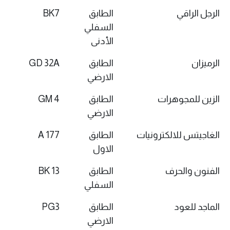
الرجل الراقي
الطابق
BK7
السفلي
الأدنى
الرميزان
الطابق
GD 32A
الارضي
الزين للمجوهرات
الطابق
GM 4
الارضي
الغاجيتس للالكترونيات
الطابق
177 A
الاول
الفنون والحرف
الطابق
BK 13
السفلي
الماجد للعود
الطابق
PG3
الارضي