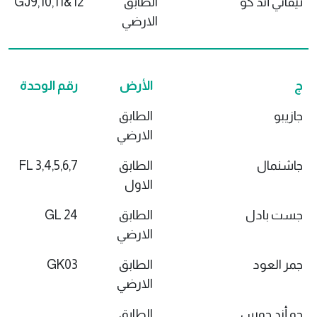
تيفاني أند كو
الطابق
GJ9,10,11&12
الارضي
ج
الأرض
رقم الوحدة
جازيبو
الطابق
الارضي
جاشنمال
الطابق
FL 3,4,5,6,7
الاول
جست بادل
الطابق
GL 24
الارضي
جمر العود
الطابق
GK03
الارضي
جو أند جوس
الطابق