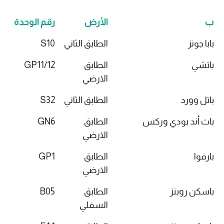
ب
الأرض
رقم الوحدة
بابا جونز
الطابق الثاني
S10
باتشي
الطابق
GP11/12
الارضي
باتل وورد
الطابق الثاني
S32
باث أند بودي وركس
الطابق
GN6
الارضي
بارفوا
الطابق
GP1
الارضي
باسكن روبنز
الطابق
B05
السفلي