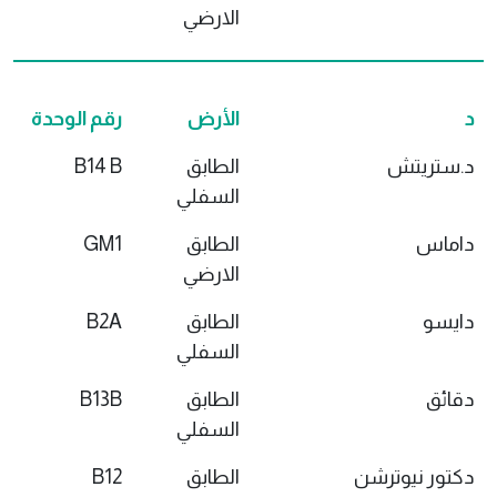
الارضي
د
الأرض
رقم الوحدة
د.ستريتش
الطابق
B14 B
السفلي
داماس
الطابق
GM1
الارضي
دايسو
الطابق
B2A
السفلي
دقائق
الطابق
B13B
السفلي
دكتور نيوترشن
الطابق
B12