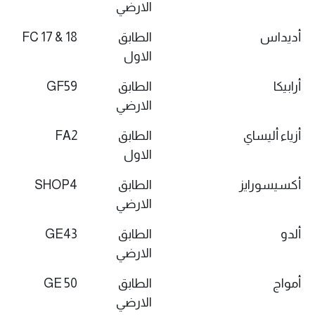
الارضي
أديداس
الطابق
FC 17 & 18
الاول
أرابيكا
الطابق
GF59
الارضي
أزياء أليساي
الطابق
FA2
الاول
أكسيسورايز
الطابق
SHOP4
الارضي
ألدو
الطابق
GE43
الارضي
أمواج
الطابق
GE 50
الارضي