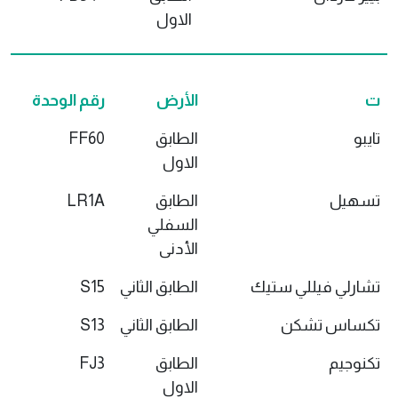
الاول
ت
الأرض
رقم الوحدة
تايبو
الطابق
FF60
الاول
تسهيل
الطابق
LR1A
السفلي
الأدنى
تشارلي فيللي ستيك
الطابق الثاني
S15
تكساس تشكن
الطابق الثاني
S13
تكنوجيم
الطابق
FJ3
الاول