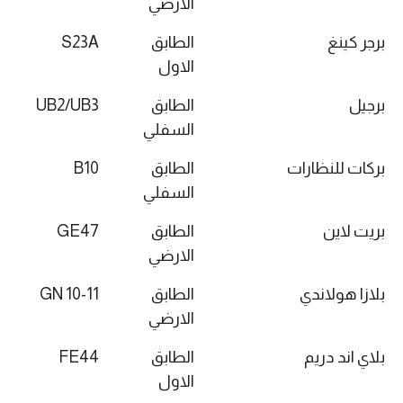
الارضي
برجر كينغ
الطابق
S23A
الاول
برجيل
الطابق
UB2/UB3
السفلي
بركات للنظارات
الطابق
B10
السفلي
بريت لاين
الطابق
GE47
الارضي
بلازا هولاندي
الطابق
GN 10-11
الارضي
بلاي اند دريم
الطابق
FE44
الاول