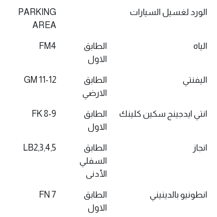
الورد لغسيل السيارات
PARKING
AREA
الياه
الطابق
FM4
الاول
اليفنتي
الطابق
GM 11-12
الارضي
انتي ايدجينج سكين كلينك
الطابق
FK 8-9
الاول
انجاز
الطابق
LB2,3,4,5
السفلي
الأدنى
انطونيو بالدينيني
الطابق
FN 7
الاول