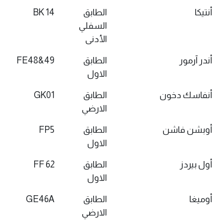
أنتيكا
الطابق
BK 14
السفلي
الأدنى
أندر آرمور
الطابق
FE48&49
الاول
أنفاسك دخون
الطابق
GK01
الارضي
أوبشن فاشن
الطابق
FP5
الاول
أول بيردز
الطابق
FF 62
الاول
أوميغا
الطابق
GE46A
الارضي