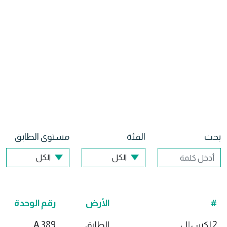
بحث
الفئة
مستوى الطابق
#
الأرض
رقم الوحدة
2 إكس إل
الطابق
389 A